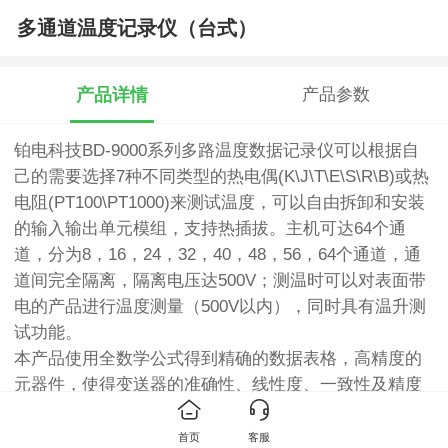
多通道温度记录仪（台式）
产品详情
产品参数
铂电科技BD-9000系列多路温度数据记录仪可以根据自
己的需要选择7种不同类型的热电偶(K\J\T\E\S\R\B)或热
电阻(PT100\PT1000)来测试温度，可以自由拆卸和安装
的输入输出单元模组，支持热插拔。主机可达64个通
道，分为8，16，24，32，40，48，56，64个通道，通
道间完全隔离，隔离电压达500V；测温时可以对表面带
电的产品进行温度测量（500V以内），同时具有温升测
试功能。
本产品使用全数学公式得到精确的数据表格，高精度的
元器件，使得变送器的准确性、线性度、一致性及精度
得到保证，温飘小，抗电磁干扰强；从而提高了整个系
统的可靠性。
首页
客服